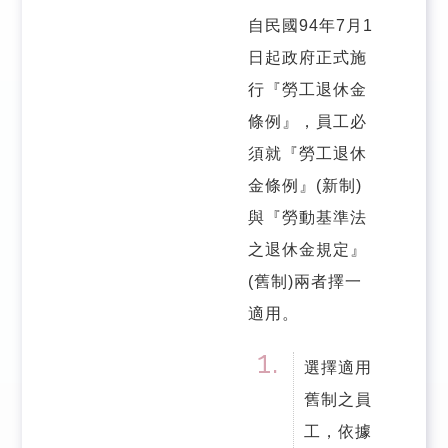
自民國94年7月1
日起政府正式施
行『勞工退休金
條例』，員工必
須就『勞工退休
金條例』(新制)
與『勞動基準法
之退休金規定』
(舊制)兩者擇一
適用。
選擇適用
舊制之員
工，依據