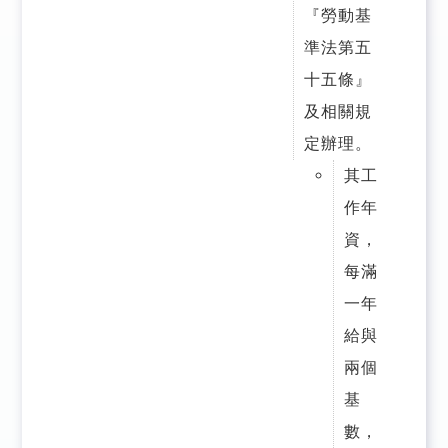
『勞動基
準法第五
十五條』
及相關規
定辦理。
其工
作年
資，
每滿
一年
給與
兩個
基
數，