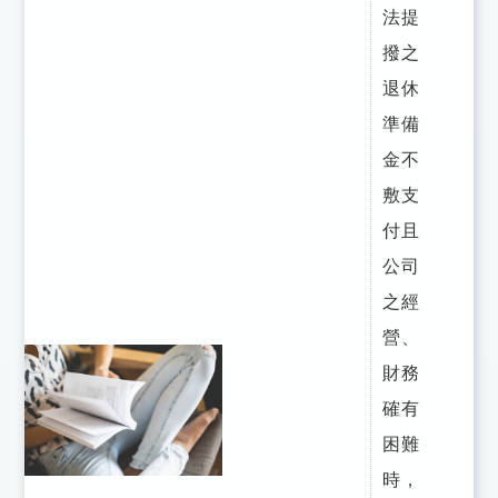
法提
撥之
退休
準備
金不
敷支
付且
公司
之經
營、
財務
確有
困難
時，