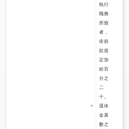
執行
職務
所致
者，
依前
款規
定加
給百
分之
二
十。
退休
金基
數之