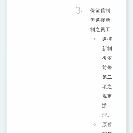
保留舊制
但選擇新
制之員工
選擇
新制
後依
前條
第二
項之
規定
辦
理。
原舊