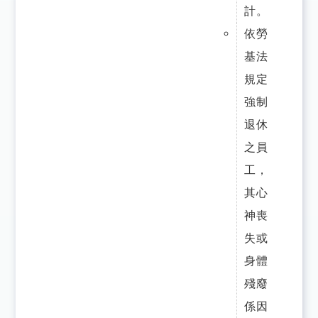
計。
依勞
基法
規定
強制
退休
之員
工，
其心
神喪
失或
身體
殘廢
係因