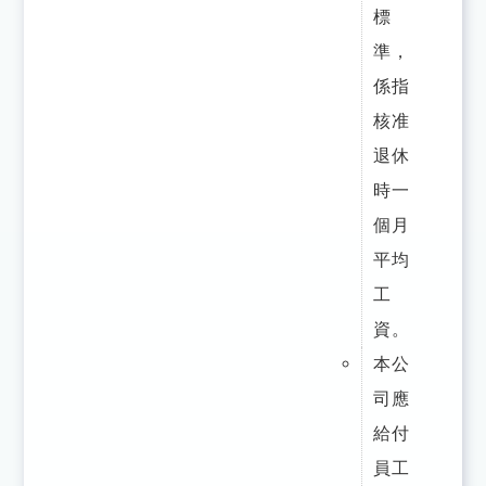
標
準，
係指
核准
退休
時一
個月
平均
工
資。
本公
司應
給付
員工