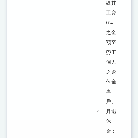
繳其
工資
6%
之金
額至
勞工
個人
之退
休金
專
戶。
月退
休
金：