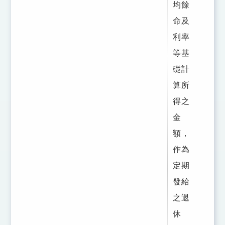
均餘
命及
利率
等基
礎計
算所
得之
金
額，
作為
定期
發給
之退
休