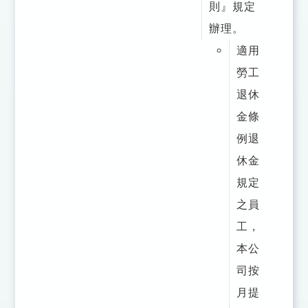
則』規定
辦理。
適用
勞工
退休
金條
例退
休金
規定
之員
工，
本公
司按
月提