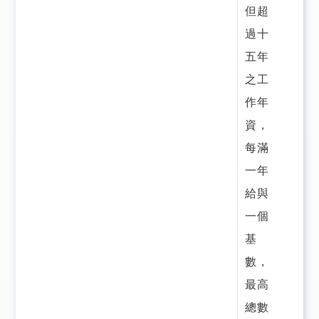
但超
過十
五年
之工
作年
資，
每滿
一年
給與
一個
基
數，
最高
總數