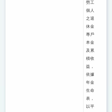
勞工
個人
之退
休金
專戶
本金
及累
積收
益，
依據
年金
生命
表，
以平