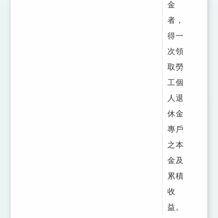
金
者，
得一
次領
取勞
工個
人退
休金
專戶
之本
金及
累積
收
益。