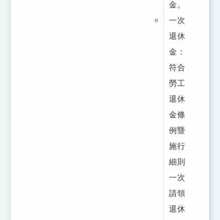
金。
一次
退休
金：
符合
勞工
退休
金條
例暨
施行
細則
一次
請領
退休