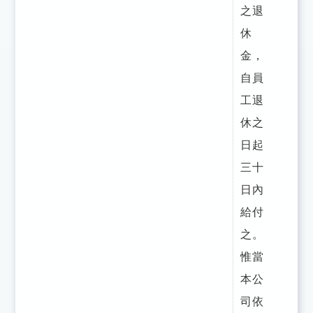
之退
休
金，
自員
工退
休之
日起
三十
日內
給付
之。
惟當
本公
司依