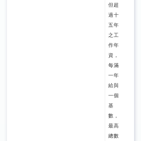
但超
過十
五年
之工
作年
資，
每滿
一年
給與
一個
基
數，
最高
總數