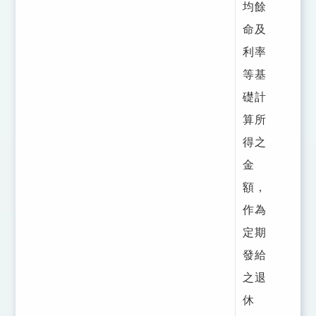
均餘
命及
利率
等基
礎計
算所
得之
金
額，
作為
定期
發給
之退
休