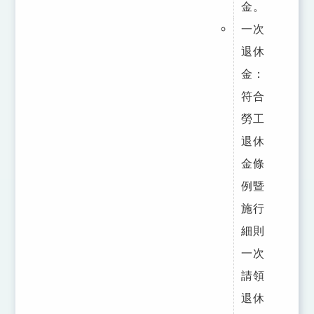
金。
一次
退休
金：
符合
勞工
退休
金條
例暨
施行
細則
一次
請領
退休