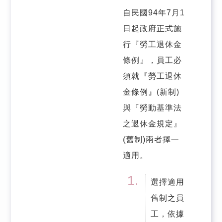
自民國94年7月1
日起政府正式施
行『勞工退休金
條例』，員工必
須就『勞工退休
金條例』(新制)
與『勞動基準法
之退休金規定』
(舊制)兩者擇一
適用。
選擇適用
舊制之員
工，依據