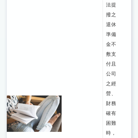
法提
撥之
退休
準備
金不
敷支
付且
公司
之經
營、
財務
確有
困難
時，