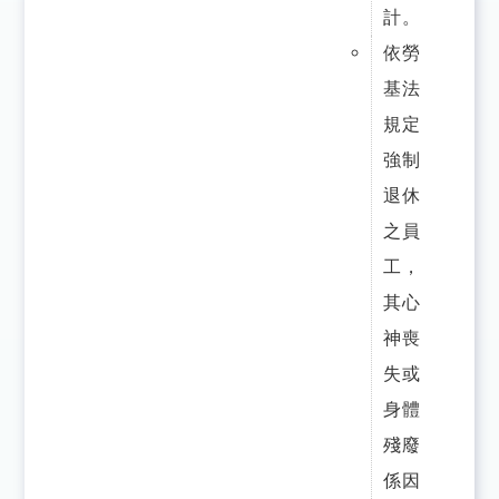
計。
依勞
基法
規定
強制
退休
之員
工，
其心
神喪
失或
身體
殘廢
係因