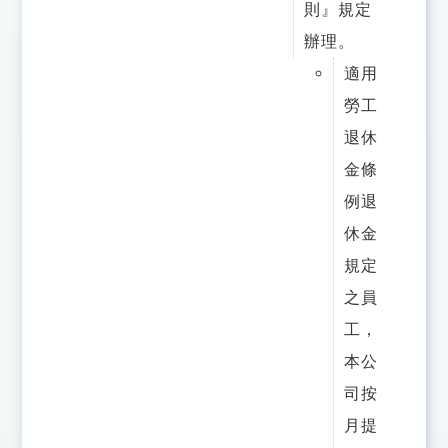
則』規定
辦理。
適用
勞工
退休
金條
例退
休金
規定
之員
工，
本公
司按
月提