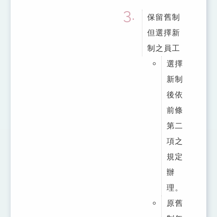
保留舊制
但選擇新
制之員工
選擇
新制
後依
前條
第二
項之
規定
辦
理。
原舊