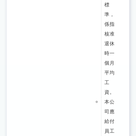
標
準，
係指
核准
退休
時一
個月
平均
工
資。
本公
司應
給付
員工