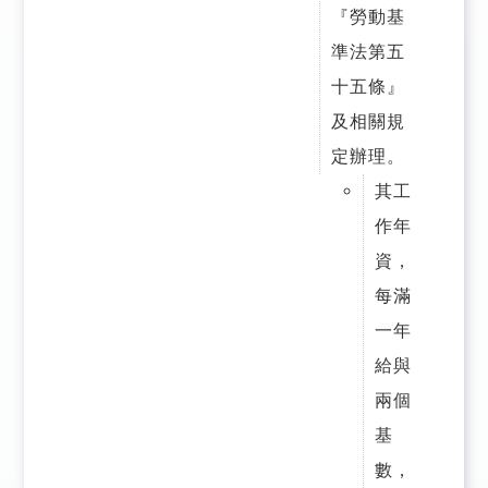
『勞動基
準法第五
十五條』
及相關規
定辦理。
其工
作年
資，
每滿
一年
給與
兩個
基
數，