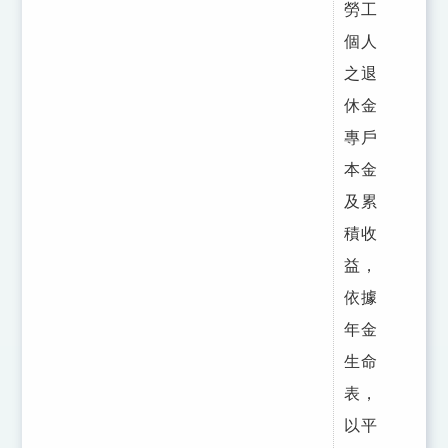
勞工
個人
之退
休金
專戶
本金
及累
積收
益，
依據
年金
生命
表，
以平