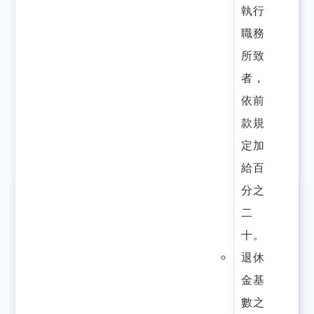
執行
職務
所致
者，
依前
款規
定加
給百
分之
二
十。
退休
金基
數之