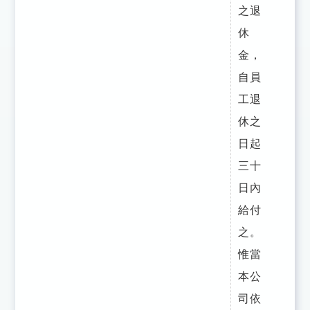
之退
休
金，
自員
工退
休之
日起
三十
日內
給付
之。
惟當
本公
司依