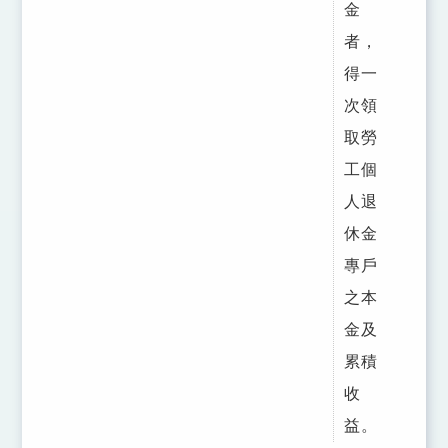
金
者，
得一
次領
取勞
工個
人退
休金
專戶
之本
金及
累積
收
益。