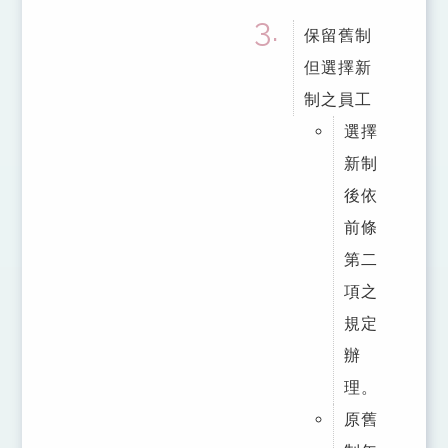
保留舊制
但選擇新
制之員工
選擇
新制
後依
前條
第二
項之
規定
辦
理。
原舊