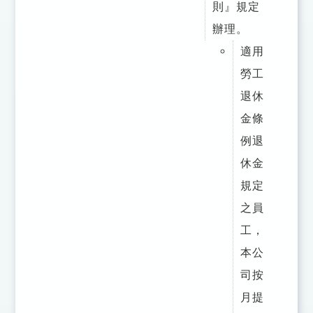
則』規定
辦理。
適用
勞工
退休
金條
例退
休金
規定
之員
工，
本公
司按
月提