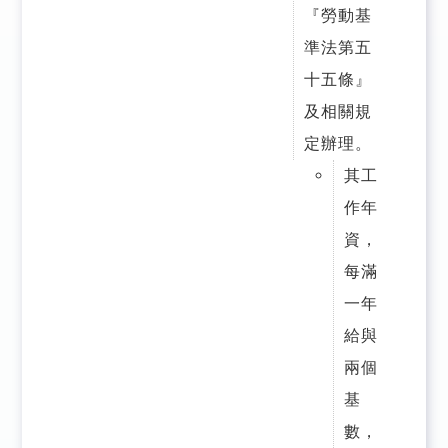
『勞動基
準法第五
十五條』
及相關規
定辦理。
其工
作年
資，
每滿
一年
給與
兩個
基
數，