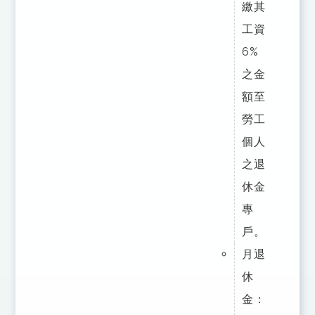
繳其
工資
6%
之金
額至
勞工
個人
之退
休金
專
戶。
月退
休
金：