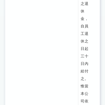
之退
休
金，
自員
工退
休之
日起
三十
日內
給付
之。
惟當
本公
司依