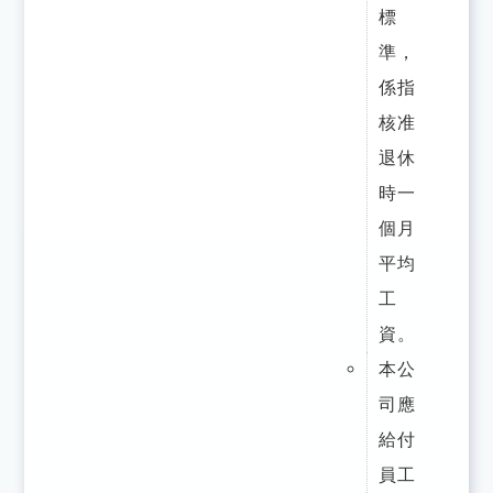
標
準，
係指
核准
退休
時一
個月
平均
工
資。
本公
司應
給付
員工