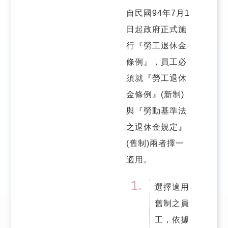
自民國94年7月1
日起政府正式施
行『勞工退休金
條例』，員工必
須就『勞工退休
金條例』(新制)
與『勞動基準法
之退休金規定』
(舊制)兩者擇一
適用。
選擇適用
舊制之員
工，依據