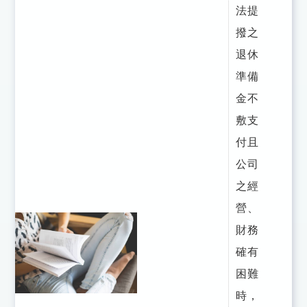
法提
撥之
退休
準備
金不
敷支
付且
公司
之經
營、
財務
確有
困難
時，