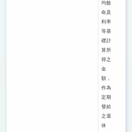
均餘
命及
利率
等基
礎計
算所
得之
金
額，
作為
定期
發給
之退
休