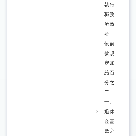
執行
職務
所致
者，
依前
款規
定加
給百
分之
二
十。
退休
金基
數之