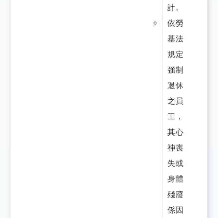
計。
依勞
基法
規定
強制
退休
之員
工，
其心
神喪
失或
身體
殘廢
係因