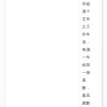
但超
過十
五年
之工
作年
資，
每滿
一年
給與
一個
基
數，
最高
總數