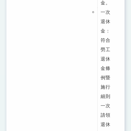
金。
一次
退休
金：
符合
勞工
退休
金條
例暨
施行
細則
一次
請領
退休