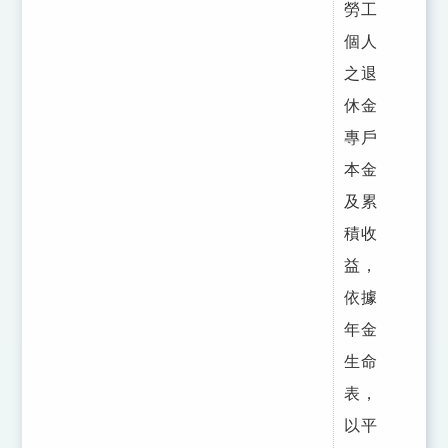
勞工
個人
之退
休金
專戶
本金
及累
積收
益，
依據
年金
生命
表，
以平