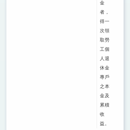
金
者，
得一
次領
取勞
工個
人退
休金
專戶
之本
金及
累積
收
益。