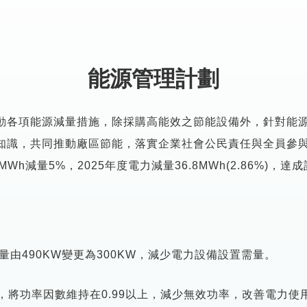
能源管理計劃
動各項能源減量措施，除採購高能效之節能設備外，針對能
知識，共同推動廠區節能，落實企業社會公民責任與全員參
8MWh減量5%，2025年度電力減量36.8MWh(2.86%)，
由490KW變更為300KW，減少電力設備設置需量。
，將功率因數維持在0.99以上，減少無效功率，改善電力使