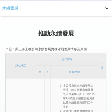
永續發展
永續發展
環境議題
推動永續發展
社會公益
＊註：與上市上櫃公司永續發展實務守則差異情形及原因
永續報告書
運作情形
實務守則
＊
評估項目
(註)
是
否
摘要說明
其他重要資訊
本公司為健全永續發展之
管理，建立推動永續發展
之治理架構 (註1)，於2022
年1月成立永續推行委員會
以及永續推行跨部門工作
小組。
永續推行委員會由總經理