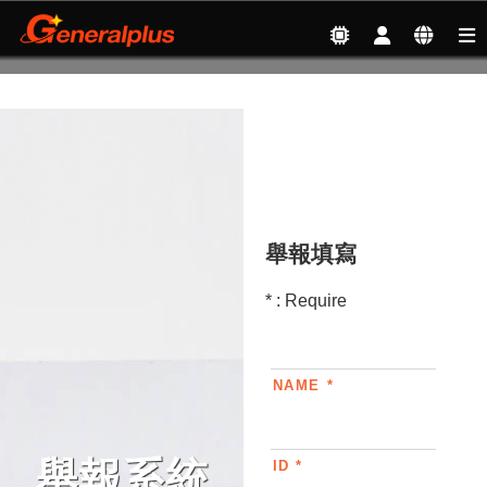
Sustainable Development
| Code of Ethics and Business
Conduct
舉報填寫
* : Require
NAME *
舉報系統
ID *