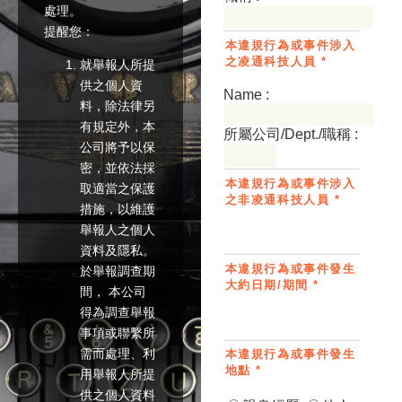
處理。
提醒您：
本違規行為或事件涉入
之凌通科技人員 *
就舉報人所提
供之個人資
Name :
料，除法律另
有規定外，本
所屬公司/Dept./職稱 :
公司將予以保
密，並依法採
本違規行為或事件涉入
取適當之保護
之非凌通科技人員 *
措施，以維護
舉報人之個人
資料及隱私。
本違規行為或事件發生
於舉報調查期
大約日期/期間 *
間， 本公司
得為調查舉報
事項或聯繫所
需而處理、利
本違規行為或事件發生
地點 *
用舉報人所提
供之個人資料