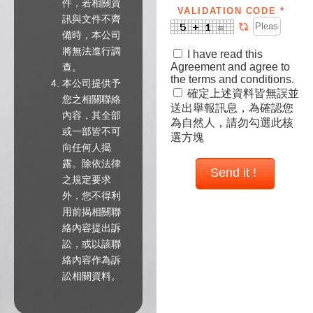
件，若相關資
VALIDATION CODE *
訊與文件不齊
備時，本公司
將無法進行調
I have read this
Agreement and agree to
查。
the terms and conditions.
本公司提供予
確定上述資料皆無誤並
您之相關聯絡
送出舉報訊息，為確認您
內容，其全部
為自然人，請勿勾選此核
或一部皆不可
選方塊
向任何人揭
露。除依法律
Send it !
之規定要求
外，您不得利
用前揭相關聯
絡內容提出訴
訟，或以該聯
絡內容作為訴
訟相關資料。