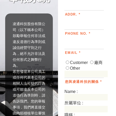
ADDR. *
凌通科技股份有限公
司（以下稱本公司）
PHONE NO. *
鼓勵舉報任何非法或
違反道德行為準則或
誠信經營守則之行
EMAIL *
為，絕不允許非法及
任何形式之舞弊行
Customer
廠商
為。
Other
若您發現本公司員工
或任何代表本公司的
您與凌通科技的關係 *
相關人士可疑的行為
或可能違反本公司的
Name :
道德行為準則時，請
告訴我們。您的舉報
所屬單位 :
事項，我們將直接交
由內部稽核單位審慎
職稱 :