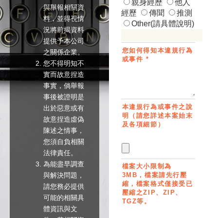
親身經歷
他人
與舉報相關資
經歷
傳聞
推測
料，並得視情
Other(請具體說明)
況將前揭資料
提供予本公司
您如何得知本違規行為
之關係企業。
或事件 *
您不得明知不
實而故意捏造
事實，倘舉報
事後被證明是
本違規行為或事件之說
出於惡意或有
明（請您詳述本案始末
故意捏造虛偽
及各項細節）
陳述之情事，
您須自負相關
法律責任。
為能盡早調查
檔案大小限制為
與解決問題，
3MB，檔案請先行壓
縮，檔案格式僅接受已
請您務必提供
壓縮之ZIP、ZIP、
可能的相關具
TGZ等。
體資訊與文