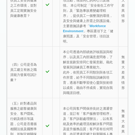
供員工安全與健康
項活動，增加同仁的向心力及感
大
之工作環境，並對
情。 本公司制定「安全衛生工作守
差
員工定期實施安全
則」及「緊急事故應變處理程
異
與健康教育？
序」，提供員工一個整潔的環境，
情
及安全與健康上所需之防護設備。
形
主要措施請參考「
Workforce
Environment
」專區選項下之「健
康照護」及「安全管理」項目說
明。
本公司透過內部績效評核面談與程
序，以及員工內部滿意度問卷，了
無
解並規劃安排同仁發展意願。藉此
重
（四）公司是否為
發展與訓練員工專業能力。
大
員工建立有效之職
此外，依照員工不同類別與各項工
差
涯能力發展培訓計
作所需，給予不同階段訓練與培
異
畫？
育，透過不斷學習使心靈與技術得
情
以成長，藉由不停成長，實現自我
形
與職涯目標。
（五）針對產品與
服務之顧客健康與
本公司與客戶間保持良好之溝通管
無
安全、客戶隱私、
道，並訂有「客戶服務管理程序」
重
行銷及標示等議
及「客戶訴願處理辦法」，以有系
大
題，公司是否遵循
統及效率的處理流程解決客戶問題
差
相關法規及國際準
及提升服務品質；客戶若有任何問
異
則，並制定相關保
題，亦可透過官網之利害關係人專