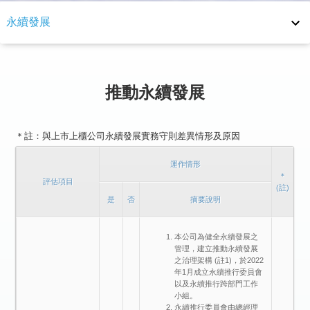
永續發展
永續發展
環境議題
推動永續發展
社會公益
＊註：與上市上櫃公司永續發展實務守則差異情形及原因
永續報告書
運作情形
實務守則
＊
評估項目
(註)
是
否
摘要說明
其他重要資訊
本公司為健全永續發展之
管理，建立推動永續發展
之治理架構 (註1)，於2022
年1月成立永續推行委員會
以及永續推行跨部門工作
小組。
永續推行委員會由總經理