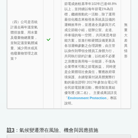
節電成效較基準年102年已達48.8%
以上，並持續以每年節電1%為目
標，繼續推動此一活動，除了運用
最佳化概念來檢視各系統及設備的
（四）公司是否統
運轉效率外，並透過全員參與方式
無
計過去兩年溫室氣
成立節能小組，從辦公室、走道、
重
體排放量、用水量
停車場的每一空間， 共同來思考節
大
及廢棄物總重量，
能方案，並進行軟硬體設備更新及
差
並制定溫室氣體減
各項運轉參數之合理調整，由主管
異
量、減少用水或其
以身作則帶領全體員工身體力行，
情
他廢棄物管理之政
共同執行節約計畫，以杜絕不必要
形
策？
之浪費並善用每一分能源，不僅為
企業帶來可觀之節電效益， 同時更
是企業體現社會責任，響應政府環
境保護、永續發展付諸具體實際行
動的最佳證明! 2017年參加台電公司
全民節電競賽活動，獲得製造業組
優等獎 (第二名) 。 主要成果請詳見
「
Environment Protection
」專區
說明。
註3
：氣候變遷潛在風險、機會與因應措施