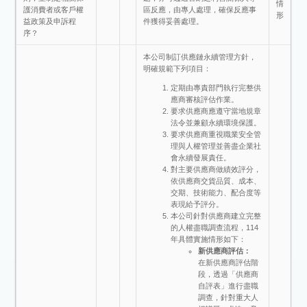
情
護消費者或客戶權
區反應，由專人處理，確保反應事
形
益政策及申訴程
件獲得妥善處理。
序？
本公司制訂供應鏈永續管理方針，
明確規範下列項目：
定期由專責部門執行完整供
應商審核評估作業。
要求供應商應遵守當地規章
法令並兼顧永續環境保護。
要求供應商重視職業安全管
理與人權管理並善盡企業社
會永續發展責任。
對主要供應商做績效評分，
依供應商交貨品質、成本、
交期、技術能力、配合度等
表現給予評分。
本公司針對供應商建立完整
的人權盡職調查流程，114
年具體實施情形如下：
新供應商評估：
在新供應商評估階
段，透過「供應商
自評表」進行盡職
調查，針對重大人