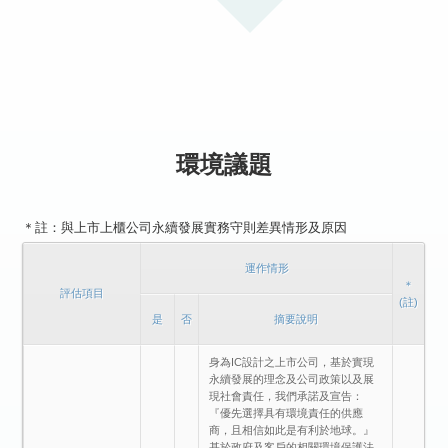
環境議題
＊註：與上市上櫃公司永續發展實務守則差異情形及原因
運作情形
＊
評估項目
(註)
是
否
摘要說明
身為IC設計之上市公司，基於實現
永續發展的理念及公司政策以及展
現社會責任，我們承諾及宣告：
『優先選擇具有環境責任的供應
商，且相信如此是有利於地球。』
基於政府及客戶的相關環境保護法