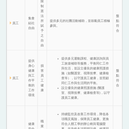
限
制
憲
法
盤
集會
所
提供多元的社團活動補助，並鼓勵員工積極
點
員工
結社
賦
參與。
符
自由
予
合
之
自
由
提供多元運動課程、健康諮詢與員
提供
工旅遊補助等服務，平衡同仁工作
身心
損
與生活，並設立優良的健康照護措
健康
害
盤
施（如醫護室、視障按摩、健康檢
與工
員
點
員工
查等），以守護員工健康，並照顧
作平
工
符
同仁工作與生活間的平衡。
衡的
健
合
設立優良的健康照護措施 (醫護
工作
康
室、視障按摩、健康檢查等)，以守
環境
護員工健康。
持續監控及改善工作環境，降低各
項職災風險，保障員工健康。更換
職
健康
符合人體工學的辦公椅與電腦螢
業
安全
幕，並升級各項照明設備，維護同