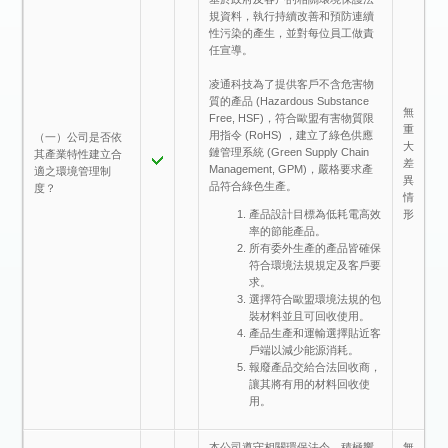
規資料，執行持續改善和預防連續
性污染的產生，並對每位員工做責
任宣導。
凌通科技為了提供客戶不含危害物
質的產品 (Hazardous Substance
無
Free, HSF)，符合歐盟有害物質限
重
用指令 (RoHS) ，建立了綠色供應
（一）公司是否依
大
鏈管理系統 (Green Supply Chain
其產業特性建立合
差
Management, GPM)，嚴格要求產
適之環境管理制
異
品符合綠色生產。
度？
情
形
產品設計目標為低耗電高效
率的節能產品。
所有委外生產的產品皆確保
符合環境法規規定及客戶要
求。
選擇符合歐盟環境法規的包
裝材料並且可回收使用。
產品生產和運輸選擇貼近客
戶端以減少能源消耗。
報廢產品交給合法回收商，
讓其將有用的材料回收使
用。
本公司遵守相關環保法令，積極響
無