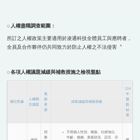
人權盡職調查範圍：
所訂之人權政策主要適用於凌通科技全體員工與應聘者，
全員及合作夥伴仍共同致力於防止人權之不法侵害︒
各項人權議題減緩與補救措施之檢視盤點
114
風
年
人權關
險
盤
關注對象
採取減緩與補救措施
注議題
來
點
源
結
果
招
不因個人性別、種族、社經地位、
募
年齡、婚姻、家庭狀況、語言、宗
確保
盤