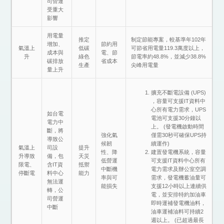
司營運
受重大
影響
用電量
推定
制定節能專案，較基準年102年
增加、
節約用
氣溫上
低碳
可節省用電量119.3萬度以上，
成本與
電、節
升
綠色
節電率約48.8%，並減少38.8%
碳排放
省成本
生產
尖峰用電量
量上升
擴充不斷電設備 (UPS)
，容量可支援IT資料中
心所有電力需求，UPS
如台電
電池可支援30分鐘以
電力中
上。 (發電機啟動時間
斷，將
強化氣
僅需30秒可確保UPS持
導致公
候韌
續運作)
氣溫上
司設
提升
性、降
建置發電機系統，容量
升導致
備，包
天災
低營運
可支援IT資料中心所有
限電、
含IT資
抵禦
中斷機
電力需求及辦公室空調
停斷電
料中心
能力
率與可
需求，發電機蓄油量可
無法運
能損失
支援12小時以上連續供
轉，公
電，並安排特約加油車
司營運
即時運補發電機油料，
中斷
油車運補油料可持續2
週以上。 (已超過最長