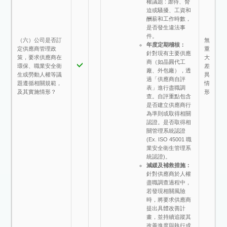
權議題 : 虐待、脅
迫或騷擾、工資和
酬薪和工作時數，
是否發生違法事
件。
（六）公司是否訂
無
年度定期稽核：
定供應商管理政
重
針對現有主要供應
策，要求供應商在
大
商（如晶圓代工
環保、職業安全衛
差
廠、外包廠），透
生或勞動人權等議
異
過「供應商自評
題遵循相關規範，
情
表」進行盡職調
及其實施情形？
形
查。自評重點包含
是否建立供應商行
為準則或取得相關
認證。是否取得相
關管理系統認證
(Ex. ISO 45001 職
業安全衛生管理系
統認證)。
減緩及補救措施：
針對供應商於人權
盡職調查過程中，
若發現相關風險
時，將要求供應商
提出具體改善計
畫，並持續追蹤其
改善進度與執行成