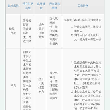
潛在財務
氣候機
潛在財務
氣候風險
因應措施
影響
會
機會
強化氣
依新竹市500年降雨淹水潛勢圖
營運受
候韌
影響、
提升
性、降
設置防水閘門，阻擋洪
颱風、
導致財
天災
低營運
水侵入
水災
務損
抵禦
中斷機
加高入口基地高度1公
失、營
能力
率與可
尺，避免淹水導致水損
收下降
能損失
如自來
水供水
中斷且
設置設備用水及民生用
水塔蓄
水相互支援管線，最大
水量無
化兩者蓄水量 可支援
法持續
強化氣
天數，設備用水與民生
供應，
候韌
提升
用水可連續供應1個月
將導致
性、降
天災
以上。 (遠超過最長可
旱災
冰水主
低營運
抵禦
能限水期間)
機及IT
中斷機
能力
推動節水專案，使用節
資料中
率與可
水設備，宣導同仁節約
心無法
能損失
用水，較基準年103年
運轉，
節約自來水用量4,346
使得公
噸，節水率約48.8%