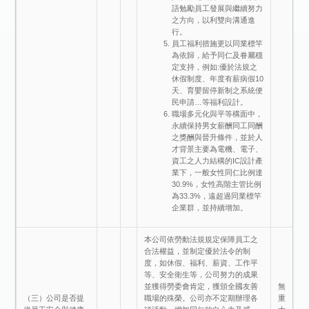
語勉勵員工發展與繼續努力
之方向，以利雙向溝通進
行。
員工福利措施更以同業標竿
為依歸，給予同仁及眷屬穩
定支持，例如:優於法規之
休假制度、年度有薪病假10
天、育嬰留停新制之系統便
民申請…等福利設計。
職場多元化與平等構面中，
永續保持男女薪酬同工同酬
之獎酬與晉升條件，並於人
才背景主要為電機、電子、
資工之人力結構的IC設計產
業下，一般女性同仁比例達
30.9%，女性高階主管比例
為33.3%，遠超過同業標竿
企業群，並持續增加。
本公司依勞動法規規定保障員工之
合法權益，並制定優於法令的制
度，如休假、福利、薪資、工作平
等、安全衛生等，公司努力的成果
並獲得勞委會肯定，獲頒全國友善
無
（三）公司是否提
職場的殊榮。公司亦不定期辦理各
重