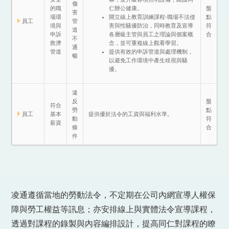
傷
的職
盤
仁辦公健康。
害
場環
點
開立線上教育訓練課程-職場不法侵
員工
管
境與
符
害與性騷擾防治，同時教育及宣導
道
申訴
合
各層級主管與員工之理論與個案概
不
救濟
念，並可重複線上觀看學習。
通
管道
提供有效的申訴管道與處理機制，
暢
以避免工作環境中產生歧視與騷
擾。
違
反
盤
符合
勞
點
員工
基本
提供優於法令的工資與福利水準。
動
符
薪資
條
合
件
凌通遵循當地的勞動法令，不定期在公司內網宣導人權保
障與勞工權益等訊息；亦安排線上與實體法令宣導課程，
透過對課程的錄製與內容編排設計，提高同仁對課程的瞭