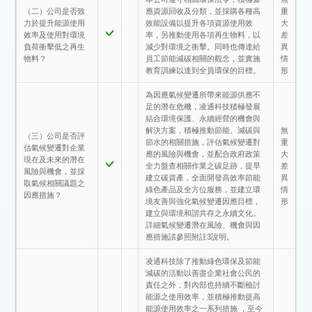
（二）公司是否致
應資源回收及分類，並採購各種高
重
力於提升能源使用
效能設備以提升各項資源使用效
大
效率及使用對環境
率，另推動使用各項再生物料，以
差
負荷衝擊低之再生
減少對環境之衝擊。同時也傳達給
異
物料？
員工節能減碳相關的觀念，並實施
情
教育訓練以達到全員環保的目標。
形
為因應氣候變遷所帶來能源供應不
足的潛在危機，凌通科技積極發展
結合環境保護、永續經營的機會與
解決方案，積極推動節能、減碳與
無
（三）公司是否評
節水的相關措施，評估氣候變遷對
重
估氣候變遷對企業
應的風險與機會，並配合政府政策
大
現在及未來的潛在
全力盤查相關作業之碳足跡，提早
差
風險與機會，並採
建立碳資產，全面開發高效率節能
異
取氣候相關議題之
綠色產品及全方位服務，並建立環
情
因應措施？
境友善與強化氣候變遷因應目標，
形
建立與環境和諧共存之永續文化。
詳細氣候變遷潛在風險、機會與因
應措施請參照附註3說明。
凌通科技除了推動綠色環保及節能
減碳的活動以善盡企業社會公民的
責任之外，對內部也持續不斷檢討
能源之使用效率，並積極推動提高
能源使用效率之一系列措施 ，至今