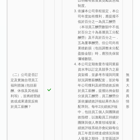
以明確有效落實獎勵及懲戒
制度。
依據本公司章程規定，本公
司年度如有獲利，應提撥不
低於百分之一為員工酬勞
（本項員工酬勞數額中不低
於百分之十為基層員工分配
酬勞）及不高於百分之一．
五為董事酬勞。但公司尚有
累積虧損（包括調整未分配
盈餘金額）時，應預先保留
彌補數額。
本公司定期衡量市場同業薪
資水準以訂定具競爭力之薪
（二）公司是否訂
無
資架構，並參考市場與同業
定及實施合理員工
重
狀況調整薪酬配套，並於每
福利措施 (包括薪
大
年公司獲利及經營績效反映
酬、休假及其他福
差
於員工薪酬，提撥比例金額
利等) ，並將經營績
異
分派員工酬勞，員工酬勞分
效或成果適當反映
情
派依據績效評核結果作為分
於員工薪酬？
形
配準則。每年2次績效評核
中，包括員工個人與團隊績
效指標，以激勵員工持續於
團隊與個人專業領域發展，
績效評核系統亦會紀錄每位
員工年度目標達成情況與個
人發展之期待，主管面談評