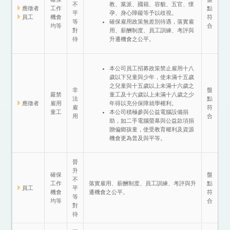
不
教、黨派、國籍、容貌、五官、懷
應徵者
工作
點
平
孕、身心障礙等予以歧視。
員工
機會
符
等
確保雇用政策無差別待遇，落實雇
均等
合
對
用、薪酬制度、員工訓練、考評與
待
升遷機會之公平。
本公司員工招募政策禁止雇用十八
歲以下兒童與少年，使未滿十五歲
之兒童與十五歲以上未滿十六歲之
非
盤
嚴禁
童工及十六歲以上未滿十八歲之少
法
點
應徵者
雇用
年得以充分保障就學權利。
雇
符
童工
本公司積極參與公益電腦設備捐
用
合
助，如二手電腦螢幕與公益款項捐
贈偏鄉孩童，使受教育權利及資源
機會更為普及與平等。
晉
升
確保
盤
不
工作
落實雇用、薪酬制度、員工訓練、考評與升
點
員工
平
機會
遷機會之公平。
符
等
均等
合
對
待