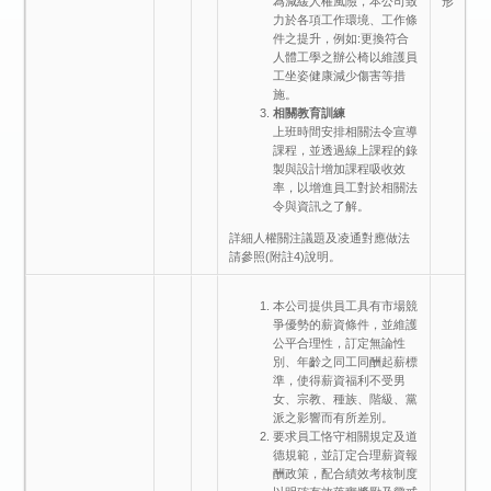
形
為減緩人權風險，本公司致
力於各項工作環境、工作條
件之提升，例如:更換符合
人體工學之辦公椅以維護員
工坐姿健康減少傷害等措
施。
相關教育訓練
上班時間安排相關法令宣導
課程，並透過線上課程的錄
製與設計增加課程吸收效
率，以增進員工對於相關法
令與資訊之了解。
詳細人權關注議題及凌通對應做法
請參照(附註4)說明。
本公司提供員工具有市場競
爭優勢的薪資條件，並維護
公平合理性，訂定無論性
別、年齡之同工同酬起薪標
準，使得薪資福利不受男
女、宗教、種族、階級、黨
派之影響而有所差別。
要求員工恪守相關規定及道
德規範，並訂定合理薪資報
酬政策，配合績效考核制度