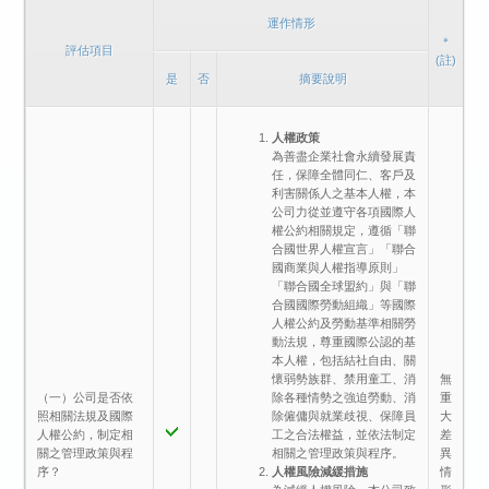
運作情形
＊
評估項目
(註)
是
否
摘要說明
人權政策
為善盡企業社會永續發展責
任，保障全體同仁、客戶及
利害關係人之基本人權，本
公司力從並遵守各項國際人
權公約相關規定，遵循「聯
合國世界人權宣言」「聯合
國商業與人權指導原則」
「聯合國全球盟約」與「聯
合國國際勞動組織」等國際
人權公約及勞動基準相關勞
動法規，尊重國際公認的基
本人權，包括結社自由、關
無
懷弱勢族群、禁用童工、消
（一）公司是否依
重
除各種情勢之強迫勞動、消
照相關法規及國際
大
除僱傭與就業歧視、保障員
人權公約，制定相
差
工之合法權益，並依法制定
關之管理政策與程
異
相關之管理政策與程序。
序？
情
人權風險減緩措施