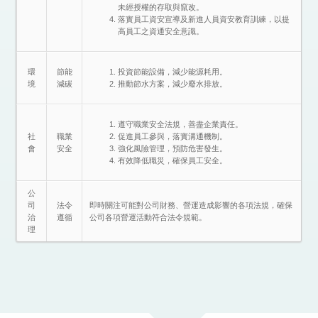
未經授權的存取與竄改。
落實員工資安宣導及新進人員資安教育訓練，以提
高員工之資通安全意識。
環
節能
投資節能設備，減少能源耗用。
境
減碳
推動節水方案，減少廢水排放。
遵守職業安全法規，善盡企業責任。
社
職業
促進員工參與，落實溝通機制。
會
安全
強化風險管理，預防危害發生。
有效降低職災，確保員工安全。
公
司
法令
即時關注可能對公司財務、營運造成影響的各項法規，確保
治
遵循
公司各項營運活動符合法令規範。
理