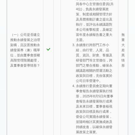
與各中心主管擔任委員(共
4位)，負責永續發展政
策、制度或相關管理方針
及具體推動計畫之提出及
執行，並評估永續議題對
本公司衝擊程度，及確定
（一）公司是否建立
無
當年度永續報告書之重大
推動永續發展之治理
重
主題。
架構，且設置推動永
大
永續推行跨部門工作小
續發展專（兼）職單
差
組，由行管、人資、品
位，並由董事會授權
異
質、資訊、財會、客服及
高階管理階層處理，
情
研發部門等主管擔任，跨
及董事會督導情形？
形
部門之整合推動，確保永
續議題相關的營運活動之
政策與目標，充份落實於
公司日常營運中。
永續推行委員會定期向董
事會報告永續發展執行情
形，2025年8月5日向董事
會報告永續發展執行成果
及未來目標，董事會檢視
政策與目標及執行成果，
督促公司實踐永續發展，
並隨時檢討其實施成效及
持續改進，以確保永續發
展政策之落實。